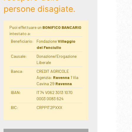
persone disagiate.
Puoi effettuare un
BONIFICO BANCARIO
intestato a:
Beneficiario:
Fondazione
Villaggio
del Fanciullo
Causale:
Donazione/Erogazione
Liberale
Banca:
CREDIT AGRICOLE
Agenzia:
Ravenna
1 Via
Cavina 29
Ravenna
IBAN:
IT74 V062 3013 1070
0003 0083 624
BIC:
CRPPIT2PXXX