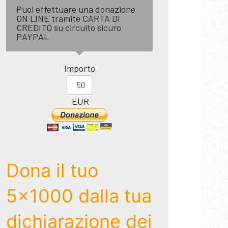
Puoi effettuare una donazione
ON LINE tramite CARTA DI
CREDITO su circuito sicuro
PAYPAL
Importo
EUR
Dona il tuo
5x1000 dalla tua
dichiarazione dei