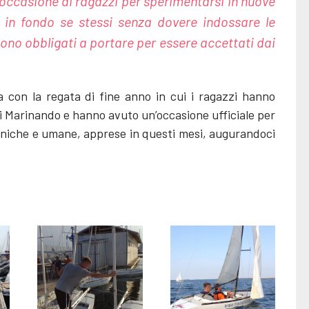
 l’occasione ai ragazzi per sperimentarsi in nuove
o in fondo se stessi senza dovere indossare le
tono obbligati a portare per essere accettati dai
a con la regata di fine anno in cui i ragazzi hanno
 di Marinando e hanno avuto un’occasione ufficiale per
niche e umane, apprese in questi mesi, augurandoci