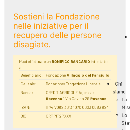
Sostieni la Fondazione
nelle iniziative per il
recupero delle persone
disagiate.
Puoi effettuare un
BONIFICO BANCARIO
intestato
a:
Beneficiario:
Fondazione
Villaggio del Fanciullo
Chi
Causale:
Donazione/Erogazione Liberale
siamo
Banca:
CREDIT AGRICOLE Agenzia:
Ravenna
1 Via Cavina 29
Ravenna
La
Mis
IBAN:
IT74 V062 3013 1070 0003 0083 624
Lo
BIC:
CRPPIT2PXXX
Sta