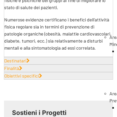
fisiche e psichiche dei gruppi al fine di migliorare lo
stato di salute dei pazienti.
Numerose evidenze certificano i benefici dell’attività
fisica regolare sia in termini di prevenzione di
patologie organiche (obesità, malattie cardiovascolari,
Are
diabete, tumori, ecc.) sia relativamente a disturbi
Min
mentali e alla sintomatologia ad essi correlata.
Destinatari
Finalità
Obiettivi specifici
Are
Pre
Sostieni i Progetti