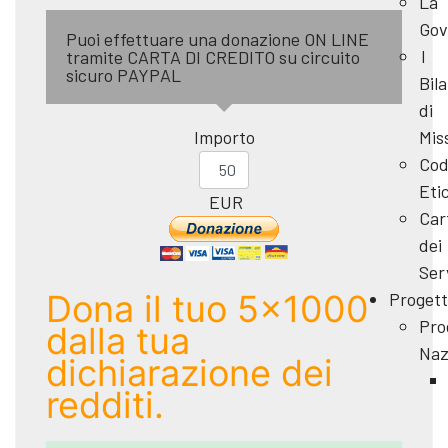
La
Gov
Puoi effettuare una donazione ON LINE
I
tramite CARTA DI CREDITO su circuito
sicuro PAYPAL
Bila
di
Importo
Mis
Cod
Eti
EUR
Car
dei
Ser
Dona il tuo 5x1000
Progett
Pro
dalla tua
Naz
dichiarazione dei
redditi.