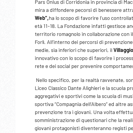
Pars Onlus di Corridonia in provincia di Ma
mira a diffondere pecorsi di benessere attra
Web”,
ha lo scopo di favorire l’uso controll
età 11-18. La Fondazione infatti gestisce anch
territorio romagnolo in collaborazione con i
Forlì. All’interno dei percorsi di prevenzione a
medie, sia inferiori che superiori, il
Villaggi
innovativo con lo scopo di favorire i processi
rete e dei social per prevenire comportamenti
Nello specifico, per la realtà ravvenate, so
Liceo Classico Dante Alighieri e la scuola p
aggregativi e sportivi come la scuola di musi
sportiva “Compagnia dell’Albero” ed altre as
prevenzione tra i giovani. Una volta effettuat
somministrazione di questionari che la reali
giovani protagonisti diventeranno registi p