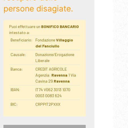
persone disagiate.
Puoi effettuare un
BONIFICO BANCARIO
intestato a:
Beneficiario:
Fondazione
Villaggio
del Fanciullo
Causale:
Donazione/Erogazione
Liberale
Banca:
CREDIT AGRICOLE
Agenzia:
Ravenna
1 Via
Cavina 29
Ravenna
IBAN:
IT74 V062 3013 1070
0003 0083 624
BIC:
CRPPIT2PXXX