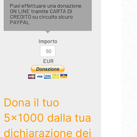
Puoi effettuare una donazione
ON LINE tramite CARTA DI
CREDITO su circuito sicuro
PAYPAL
Importo
EUR
Dona il tuo
5x1000 dalla tua
dichiarazione dei