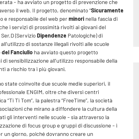
cerata - ha avviato un progetto di prevenzione che
verso il web. Il progetto, denominato “
Sicuramente
ato e responsabile del web per
minori
nella fascia di
e i servizi di prossimità rivolti ai giovani del
l Ser.D (Servizio
Dipendenze
Patologiche) di
ll’utilizzo di sostanze illegali rivolti alle scuole
o del Fanciullo
ha avviato questo progetto
 di sensibilizzazione all’utilizzo responsabile della
 a rischio tra i più giovani.
no state coinvolte due scuole medie superiori, il
rofessionale ENGIM, oltre che diversi centri
ca “Ti Ti Tom”, la palestra “FreeTime”, la società
sociazioni che mirano a diffondere la cultura della
i gli interventi nelle scuole - sia attraverso la
zzazione di focus group e gruppi di discussione - i
er un giorno, poiché dovranno creare un