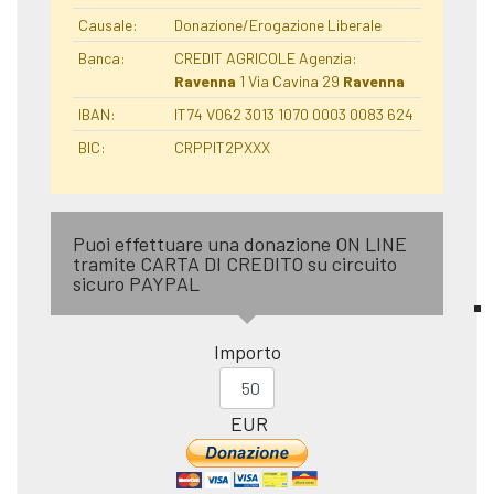
Causale:
Donazione/Erogazione Liberale
Banca:
CREDIT AGRICOLE Agenzia:
Ravenna
1 Via Cavina 29
Ravenna
IBAN:
IT74 V062 3013 1070 0003 0083 624
BIC:
CRPPIT2PXXX
Puoi effettuare una donazione ON LINE
tramite CARTA DI CREDITO su circuito
sicuro PAYPAL
Importo
EUR