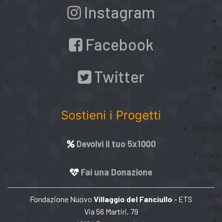
Instagram
Facebook
Pro
Twitter
Fin
Sostieni i Progetti
Sostien
i
Devolvi il tuo 5x1000
Progett
Sos
Fai una Donazione
i
nos
Fondazione Nuovo
Villaggio del Fanciullo
- ETS
Pro
Via 56 Martiri, 79