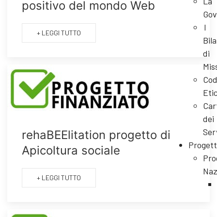
La
positivo del mondo Web
Gov
I
+ LEGGI TUTTO
Bila
di
Mis
Cod
Eti
Car
dei
Ser
rehaBEElitation progetto di
Progett
Apicoltura sociale
Pro
Naz
+ LEGGI TUTTO