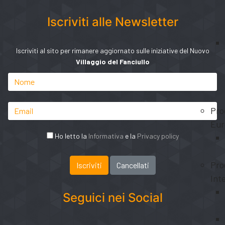
Iscriviti alle Newsletter
Iscriviti al sito per rimanere aggiornato sulle iniziative del Nuovo
Villaggio del Fanciullo
Pro
Eur
Ho letto la
Informativa
e la
Privacy policy
Pro
Int
Seguici nei Social