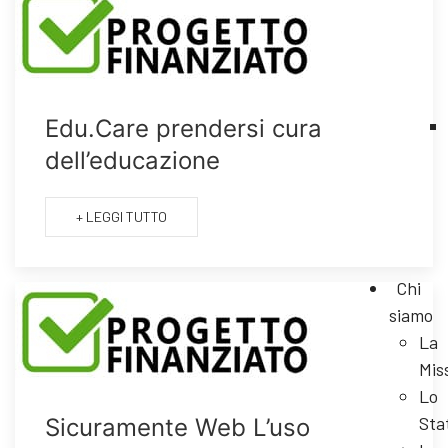
Edu.Care prendersi cura
dell’educazione
+ LEGGI TUTTO
Chi
siamo
La
Mis
Lo
Sta
Sicuramente Web L’uso