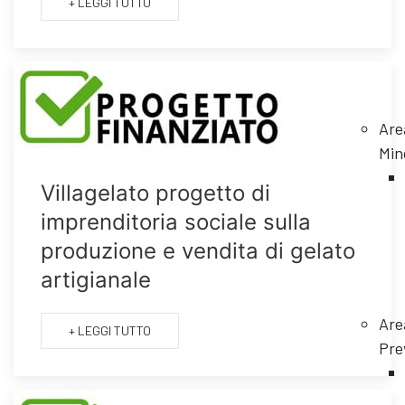
+ LEGGI TUTTO
Are
Min
Villagelato progetto di
imprenditoria sociale sulla
produzione e vendita di gelato
artigianale
Are
+ LEGGI TUTTO
Pre