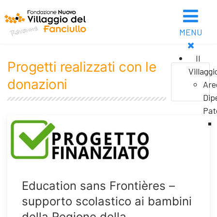
MENU
Il
Progetti realizzati con le
Villaggi
donazioni
Are
Dip
Pat
Education sans Frontières –
supporto scolastico ai bambini
della Regione della