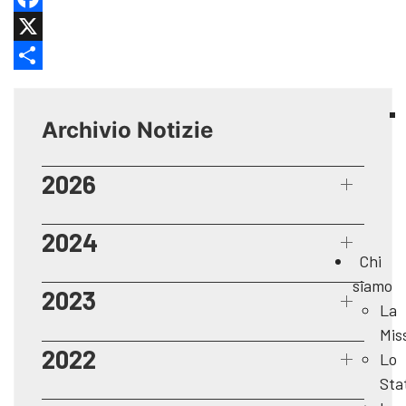
Facebook
X
Share
Archivio Notizie
2026
2024
Chi
siamo
2023
La
Mis
2022
Lo
Sta