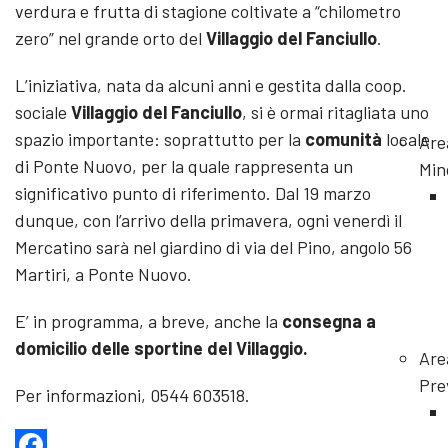
verdura e frutta di stagione coltivate a “chilometro
zero” nel grande orto del
Villaggio del Fanciullo
.
L’iniziativa, nata da alcuni anni e gestita dalla coop.
sociale
Villaggio del Fanciullo
, si è ormai ritagliata uno
spazio importante: soprattutto per la
comunità
locale
Are
di Ponte Nuovo, per la quale rappresenta un
Min
significativo punto di riferimento. Dal 19 marzo
dunque, con l’arrivo della primavera, ogni venerdì il
Mercatino sarà nel giardino di via del Pino, angolo 56
Martiri, a Ponte Nuovo.
E’ in programma, a breve, anche la
consegna a
domicilio delle sportine del Villaggio.
Are
Pre
Per informazioni, 0544 603518.