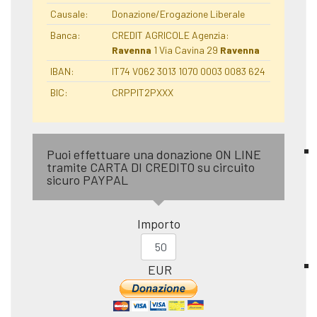
Causale:
Donazione/Erogazione Liberale
Banca:
CREDIT AGRICOLE Agenzia:
Ravenna
1 Via Cavina 29
Ravenna
IBAN:
IT74 V062 3013 1070 0003 0083 624
BIC:
CRPPIT2PXXX
Puoi effettuare una donazione ON LINE
tramite CARTA DI CREDITO su circuito
sicuro PAYPAL
Importo
EUR