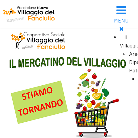
MENU
Il
Villaggi
Are
Dip
Pat