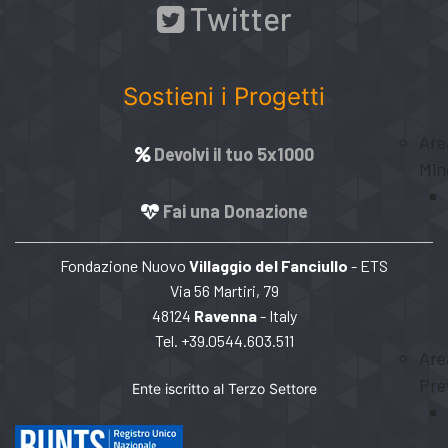
Twitter
Sostieni i Progetti
Are
Devolvi il tuo 5x1000
Min
Fai una Donazione
Fondazione Nuovo
Villaggio del Fanciullo
- ETS
Via 56 Martiri, 79
48124
Ravenna
- Italy
Tel. +39.0544.603.511
Are
Pre
Ente iscritto al Terzo Settore