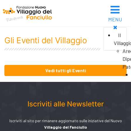
MENU
Il
Gli Eventi del Villaggio
Villaggi
Are
Dip
Pat
Vedi tutti gli Eventi
Iscriviti alle Newsletter
Iscriviti al sito per rimanere aggiornato sulle iniziative del Nuovo
Villaggio del Fanciullo