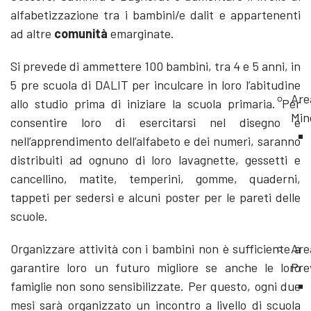
alfabetizzazione tra i bambini/e dalit e appartenenti
ad altre
comunità
emarginate.
Si prevede di ammettere 100 bambini, tra 4 e 5 anni, in
5 pre scuola di DALIT per inculcare in loro l’abitudine
Are
allo studio prima di iniziare la scuola primaria. Per
Min
consentire loro di esercitarsi nel disegno e
nell’apprendimento dell’alfabeto e dei numeri, saranno
distribuiti ad ognuno di loro lavagnette, gessetti e
cancellino, matite, temperini, gomme, quaderni,
tappeti per sedersi e alcuni poster per le pareti delle
scuole.
Organizzare attività con i bambini non è sufficiente a
Are
garantire loro un futuro migliore se anche le loro
Pre
famiglie non sono sensibilizzate. Per questo, ogni due
mesi sarà organizzato un incontro a livello di scuola