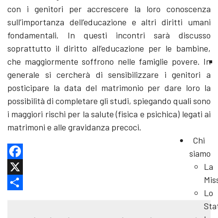
con i genitori per accrescere la loro conoscenza
sull’importanza dell’educazione e altri diritti umani
fondamentali. In questi incontri sarà discusso
soprattutto il diritto all’educazione per le bambine,
che maggiormente soffrono nelle famiglie povere. In
generale si cercherà di sensibilizzare i genitori a
posticipare la data del matrimonio per dare loro la
possibilità di completare gli studi, spiegando quali sono
i maggiori rischi per la salute (fisica e psichica) legati ai
matrimoni e alle gravidanza precoci.
Chi
siamo
La
Facebook
Mis
X
Lo
Share
Sta