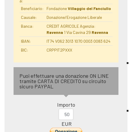
a:
Beneficiario:
Fondazione
Villaggio del Fanciullo
Causale:
Donazione/Erogazione Liberale
Banca:
CREDIT AGRICOLE Agenzia:
Ravenna
1 Via Cavina 29
Ravenna
IBAN:
IT74 V062 3013 1070 0003 0083 624
BIC:
CRPPIT2PXXX
Puoi effettuare una donazione ON LINE
tramite CARTA DI CREDITO su circuito
sicuro PAYPAL
Importo
EUR