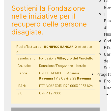
La
Sostieni la Fondazione
Gov
I
nelle iniziative per il
Bila
recupero delle persone
di
disagiate.
Mis
Cod
Puoi effettuare un
BONIFICO BANCARIO
intestato
Eti
a:
Car
Beneficiario:
Fondazione
Villaggio del Fanciullo
dei
Causale:
Donazione/Erogazione Liberale
Ser
Banca:
CREDIT AGRICOLE Agenzia:
Progett
Ravenna
1 Via Cavina 29
Ravenna
Pro
IBAN:
IT74 V062 3013 1070 0003 0083 624
Naz
BIC:
CRPPIT2PXXX