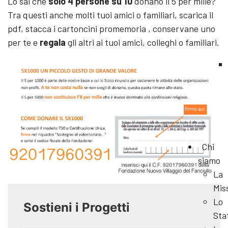
Lo sai che
solo 4 persone su 10
donano il 5 per mille?
Tra questi anche molti tuoi amici o familiari, scarica il
pdf, stacca i cartoncini promemoria , conservane uno
per te e
regala
gli altri ai tuoi amici, colleghi o familiari.
Chi
siamo
La
Mis
Lo
Sostieni i Progetti
Sta