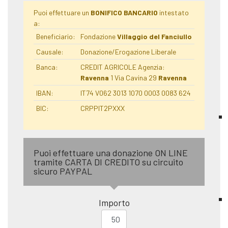
Puoi effettuare un
BONIFICO BANCARIO
intestato
a:
Beneficiario:
Fondazione
Villaggio del Fanciullo
Causale:
Donazione/Erogazione Liberale
Banca:
CREDIT AGRICOLE Agenzia:
Ravenna
1 Via Cavina 29
Ravenna
IBAN:
IT74 V062 3013 1070 0003 0083 624
BIC:
CRPPIT2PXXX
Puoi effettuare una donazione ON LINE
tramite CARTA DI CREDITO su circuito
sicuro PAYPAL
Importo