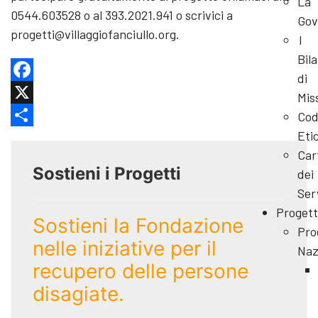
La
0544.603528 o al 393.2021.941 o scrivici a
Gov
progetti@villaggiofanciullo.org.
I
Bila
di
Facebook
Mis
X
Cod
Eti
Share
Car
Sostieni i Progetti
dei
Ser
Progett
Sostieni la Fondazione
Pro
nelle iniziative per il
Naz
recupero delle persone
disagiate.