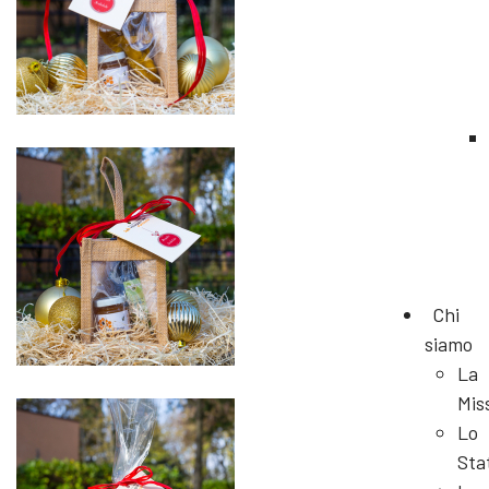
Chi
siamo
La
Mis
Lo
Sta