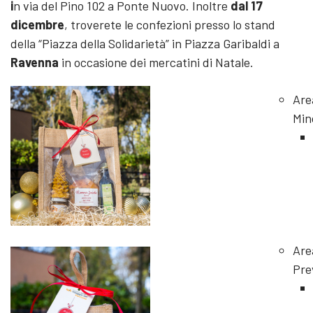
i
n via del Pino 102 a Ponte Nuovo. Inoltre
dal 17
dicembre
, troverete le confezioni presso lo stand
della “Piazza della Solidarietà” in Piazza Garibaldi a
Ravenna
in occasione dei mercatini di Natale.
Are
Min
Are
Pre