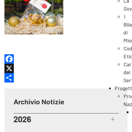
La
Gov
I
Bila
di
Mis
Cod
Eti
Car
Facebook
dei
X
Ser
Share
Progett
Pro
Archivio Notizie
Naz
2026