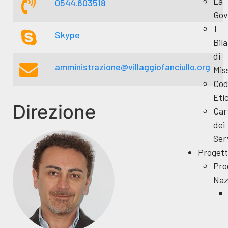
La
0544.603518
Gov
I
Skype
Bila
di
amministrazione@villaggiofanciullo.org
Mis
Cod
Eti
Direzione
Car
dei
Ser
Progett
Pro
Naz