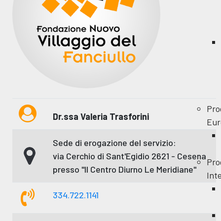
Pro
Dr.ssa Valeria Trasforini
Eur
Sede di erogazione del servizio:
via Cerchio di Sant'Egidio 2621 - Cesena
Pro
presso "Il Centro Diurno Le Meridiane"
Int
334.722.1141