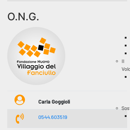
O.N.G.
Il
Vol
Carla Goggioli
Sos
0544.603519