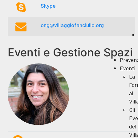
Skype
ong@villaggiofanciullo.org
Eventi e Gestione Spazi
Preven
Eventi
La
For
al
Vill
Gli
Eve
del
Vill