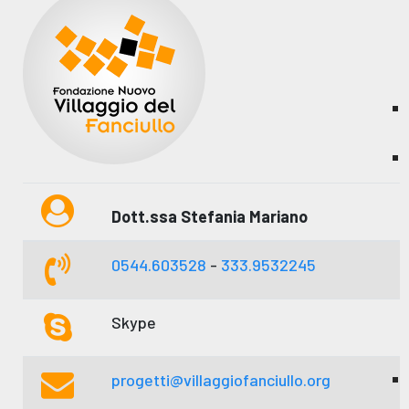
Dott.ssa Stefania Mariano
0544.603528
-
333.9532245
Skype
progetti@villaggiofanciullo.org