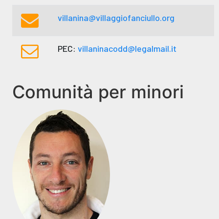
villanina@villaggiofanciullo.org
PEC:
villaninacodd@legalmail.it
Comunità per minori