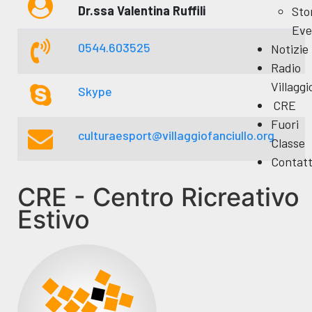
Dr.ssa Valentina Ruffili
Sto
Eve
0544.603525
Notizie
Radio
Villaggi
Skype
CRE
Fuori
culturaesport@villaggiofanciullo.org
Classe
Contatt
CRE - Centro Ricreativo
Estivo