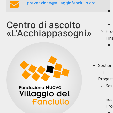
prevenzione@villaggiofanciullo.org
Centro di ascolto
«L'Acchiappasogni»
Pro
Fin
Sostien
i
Progett
Sos
i
nos
Pro