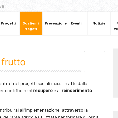
va
Progetti
Sostieni i
Prevenzione
Eventi
Notizie
Progetti
Vi
frutto
ientra tra i progetti sociali messi in atto dalla
er contribuire al
recupero
e al
reinserimento
ontribuirai all’implementazione, attraverso la
o
, dell’area agricola utilizzata per formare gli ospiti