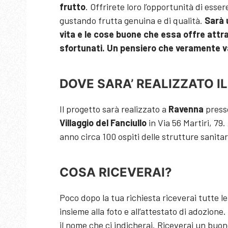
frutto
. Offrirete loro l’opportunità di esser
gustando frutta genuina e di qualità.
Sarà 
vita e le cose buone che essa offre attr
sfortunati. Un pensiero che veramente val
DOVE SARA’ REALIZZATO I
Il progetto sarà realizzato a
Ravenna
presso
Villaggio del Fanciullo
in Via 56 Martiri, 79
anno circa 100 ospiti delle strutture sanita
COSA RICEVERAI?
Poco dopo la tua richiesta riceverai tutte le
insieme alla foto e all’attestato di adozion
il nome che ci indicherai. Riceverai un buono