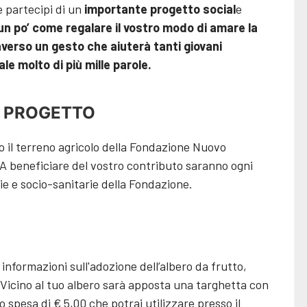
e partecipi di un
importante progetto social
e
un po’ come regalare il vostro modo di amare la
averso un gesto che aiuterà tanti giovani
e molto di più mille parole.
L PROGETTO
 il terreno agricolo della Fondazione Nuovo
. A beneficiare del vostro contributo saranno ogni
rie e socio-sanitarie della Fondazione.
 informazioni sull'adozione dell’albero da frutto,
e. Vicino al tuo albero sarà apposta una targhetta con
 spesa di € 5,00 che potrai utilizzare presso il