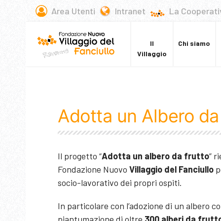
Area Utenti
Intranet
La Cooperati
Il
Chi siamo
Villaggio
Adotta un Albero da 
Il progetto “
Adotta un albero da frutto
” r
Fondazione Nuovo
Villaggio del Fanciullo
p
socio-lavorativo dei propri ospiti.
In particolare con l’adozione di un albero c
piantumazione di oltre
300 alberi da frutt