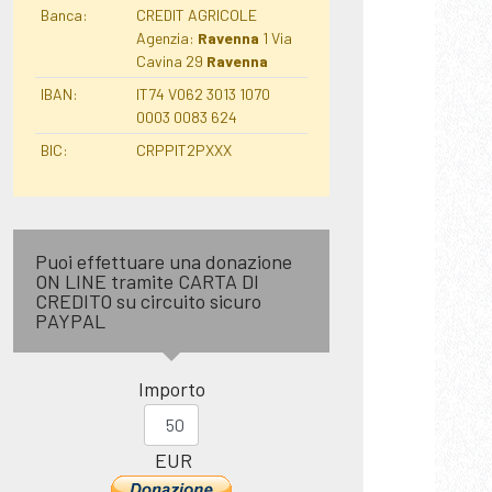
Banca:
CREDIT AGRICOLE
Agenzia:
Ravenna
1 Via
Cavina 29
Ravenna
IBAN:
IT74 V062 3013 1070
0003 0083 624
BIC:
CRPPIT2PXXX
Puoi effettuare una donazione
ON LINE tramite CARTA DI
CREDITO su circuito sicuro
PAYPAL
Importo
EUR