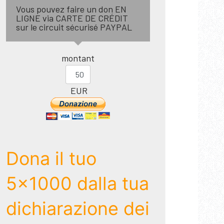
Vous pouvez faire un don EN
LIGNE via CARTE DE CRÉDIT
sur le circuit sécurisé PAYPAL
montant
EUR
Dona il tuo
5x1000 dalla tua
dichiarazione dei