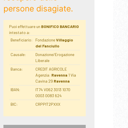
persone disagiate.
Puoi effettuare un
BONIFICO BANCARIO
intestato a:
Beneficiario:
Fondazione
Villaggio
del Fanciullo
Causale:
Donazione/Erogazione
Liberale
Banca:
CREDIT AGRICOLE
Agenzia:
Ravenna
1 Via
Cavina 29
Ravenna
IBAN:
IT74 V062 3013 1070
0003 0083 624
BIC:
CRPPIT2PXXX