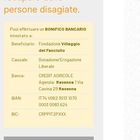
persone disagiate.
Puoi effettuare un
BONIFICO BANCARIO
intestato a:
Beneficiario:
Fondazione
Villaggio
del Fanciullo
Causale:
Donazione/Erogazione
Liberale
Banca:
CREDIT AGRICOLE
Agenzia:
Ravenna
1 Via
Cavina 29
Ravenna
IBAN:
IT74 V062 3013 1070
0003 0083 624
BIC:
CRPPIT2PXXX