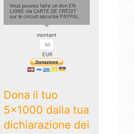
Vous pouvez faire un don EN
LIGNE via CARTE DE CRÉDIT
sur le circuit sécurisé PAYPAL
montant
EUR
Dona il tuo
5x1000 dalla tua
dichiarazione dei