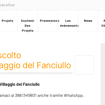
pérative
Projets
Soutenir
Prevenzione
Les
News
Des
événements
Vi
Projets
scolto
laggio del Fanciullo
Villaggio del Fanciullo
hiamaci al 388/3419831 anche tramite WhatsApp.