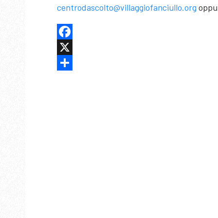
centrodascolto@villaggiofanciullo.org
oppur
Facebook
X
Share