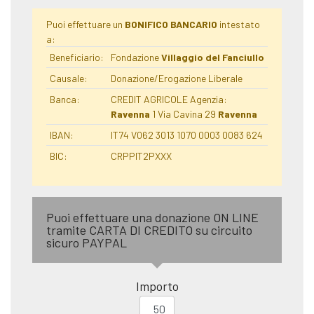
Puoi effettuare un
BONIFICO BANCARIO
intestato
a:
Beneficiario:
Fondazione
Villaggio del Fanciullo
Causale:
Donazione/Erogazione Liberale
Banca:
CREDIT AGRICOLE Agenzia:
Ravenna
1 Via Cavina 29
Ravenna
IBAN:
IT74 V062 3013 1070 0003 0083 624
BIC:
CRPPIT2PXXX
Puoi effettuare una donazione ON LINE
tramite CARTA DI CREDITO su circuito
sicuro PAYPAL
Importo