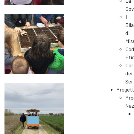
La
Gov
I
Bila
di
Mis
Cod
Eti
Car
dei
Ser
Progett
Pro
Naz