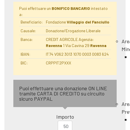
Puoi effettuare un
BONIFICO BANCARIO
intestato
a:
Beneficiario:
Fondazione
Villaggio del Fanciullo
Causale:
Donazione/Erogazione Liberale
Banca:
CREDIT AGRICOLE Agenzia:
Are
Ravenna
1 Via Cavina 29
Ravenna
Min
IBAN:
IT74 V062 3013 1070 0003 0083 624
BIC:
CRPPIT2PXXX
Puoi effettuare una donazione ON LINE
tramite CARTA DI CREDITO su circuito
sicuro PAYPAL
Are
Pre
Importo