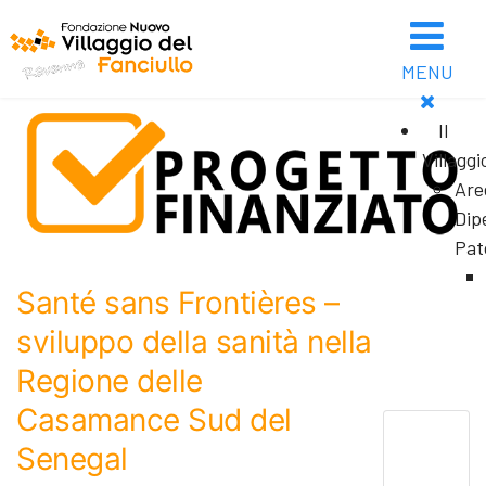
MENU
Il
Villaggi
Are
Dip
Pat
Santé sans Frontières –
sviluppo della sanità nella
Regione delle
Casamance Sud del
Senegal