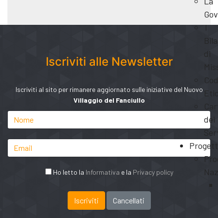
La
Gov
I
Bila
di
Iscriviti alle Newsletter
Mis
Cod
Iscriviti al sito per rimanere aggiornato sulle iniziative del Nuovo
Eti
Villaggio del Fanciullo
Car
dei
Ser
Progett
Pro
Naz
Ho letto la
Informativa
e la
Privacy policy