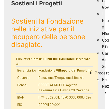
La
Sostieni i Progetti
Gov
I
Sostieni la Fondazione
Bila
di
nelle iniziative per il
Mis
recupero delle persone
Cod
disagiate.
Eti
Car
Puoi effettuare un
BONIFICO BANCARIO
intestato
dei
a:
Ser
Beneficiario:
Fondazione
Villaggio del Fanciullo
Progett
Causale:
Donazione/Erogazione Liberale
Pro
Banca:
CREDIT AGRICOLE Agenzia:
Naz
Ravenna
1 Via Cavina 29
Ravenna
IBAN:
IT74 V062 3013 1070 0003 0083 624
BIC:
CRPPIT2PXXX