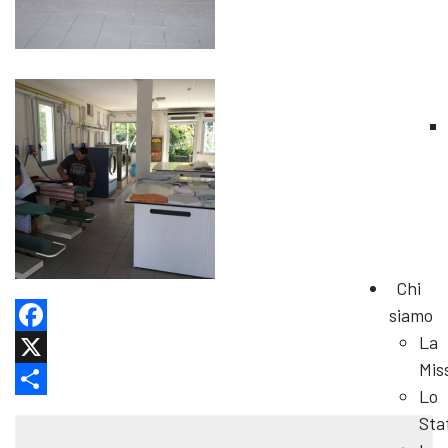
Chi
siamo
La
Facebook
Mis
X
Lo
Share
Sta