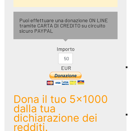
Puoi effettuare una donazione ON LINE
tramite CARTA DI CREDITO su circuito
sicuro PAYPAL
Importo
EUR
Dona il tuo 5x1000
dalla tua
dichiarazione dei
redditi.