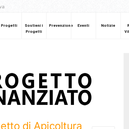
va
Progetti
Sostieni i
Prevenzione
Eventi
Notizie
Progetti
Vi
etto di Apicoltura