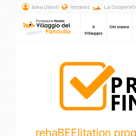
Area Utenti
Intranet
La Cooperati
Il
Chi siamo
Villaggio
rehaBEElitation prog