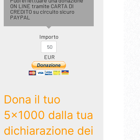
Puoi effettuare una donazione
ON LINE tramite CARTA DI
CREDITO su circuito sicuro
PAYPAL
Importo
EUR
Dona il tuo
5x1000 dalla tua
dichiarazione dei