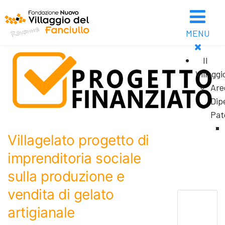
MENU
Il
Villaggi
Are
Dip
Pat
Villagelato progetto di
imprenditoria sociale
sulla produzione e
vendita di gelato
artigianale