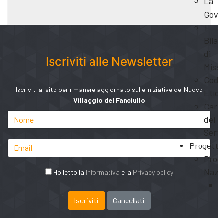
La
Gov
I
Bila
di
Iscriviti alle Newsletter
Mis
Cod
Iscriviti al sito per rimanere aggiornato sulle iniziative del Nuovo
Eti
Villaggio del Fanciullo
Car
dei
Ser
Progett
Pro
Naz
Ho letto la
Informativa
e la
Privacy policy