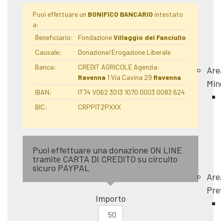
Puoi effettuare un
BONIFICO BANCARIO
intestato
a:
Beneficiario:
Fondazione
Villaggio del Fanciullo
Causale:
Donazione/Erogazione Liberale
Banca:
CREDIT AGRICOLE Agenzia:
Are
Ravenna
1 Via Cavina 29
Ravenna
Min
IBAN:
IT74 V062 3013 1070 0003 0083 624
BIC:
CRPPIT2PXXX
Puoi effettuare una donazione ON LINE
tramite CARTA DI CREDITO su circuito
sicuro PAYPAL
Are
Pre
Importo