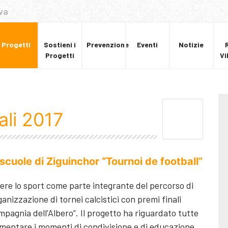
va
Progetti
Sostieni i
Prevenzione
Eventi
Notizie
Progetti
Vi
ali 2017
 scuole di Ziguinchor “Tournoi de football”
vere lo sport come parte integrante del percorso di
anizzazione di tornei calcistici con premi finali
pagnia dell’Albero”. Il progetto ha riguardato tutte
rementare i momenti di condivisione e di educazione