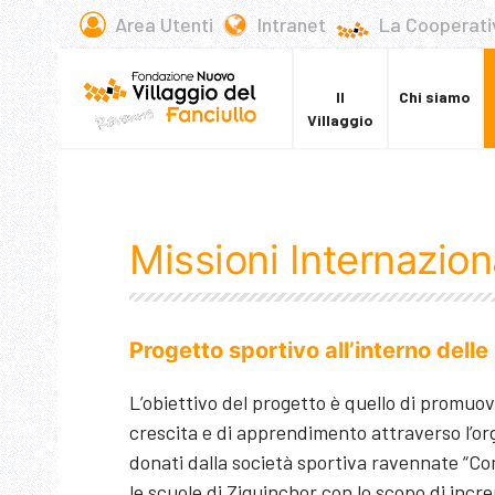
Area Utenti
Intranet
La Cooperati
Il
Chi siamo
Villaggio
Missioni Internazion
Progetto sportivo all’interno delle
L’obiettivo del progetto è quello di promuo
crescita e di apprendimento attraverso l’org
donati dalla società sportiva ravennate “Com
le scuole di Ziguinchor con lo scopo di inc