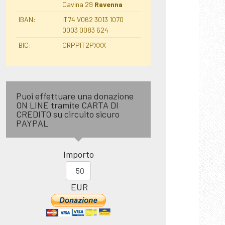
Cavina 29
Ravenna
IBAN:
IT74 V062 3013 1070
0003 0083 624
BIC:
CRPPIT2PXXX
Puoi effettuare una donazione
ON LINE tramite CARTA DI
CREDITO su circuito sicuro
PAYPAL
Importo
EUR