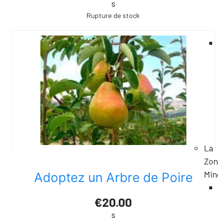
s
Rupture de stock
La
Zon
Min
Adoptez un Arbre de Poire
€20.00
s