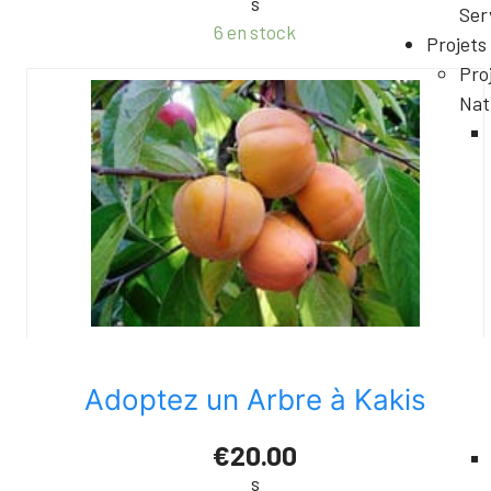
s
Ser
6 en stock
Projets
Pro
Nat
Adoptez un Arbre à Kakis
€20.00
s