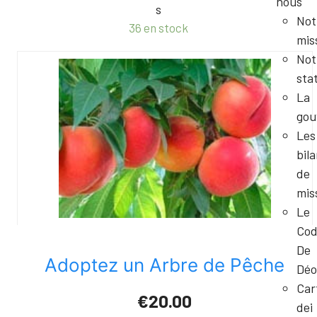
nous
s
Not
36 en stock
mis
Not
sta
La
gou
Les
bil
de
mis
Le
Cod
De
Adoptez un Arbre de Pêche
Déo
Car
€20.00
dei