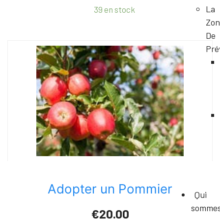
La
39 en stock
Zon
De
Pré
Adopter un Pommier
Qui
somme
€20.00