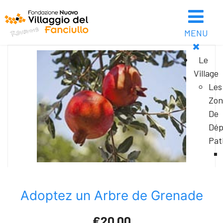
MENU
Le
Village
Les
Zon
De
Dép
Pat
Adoptez un Arbre de Grenade
€20.00