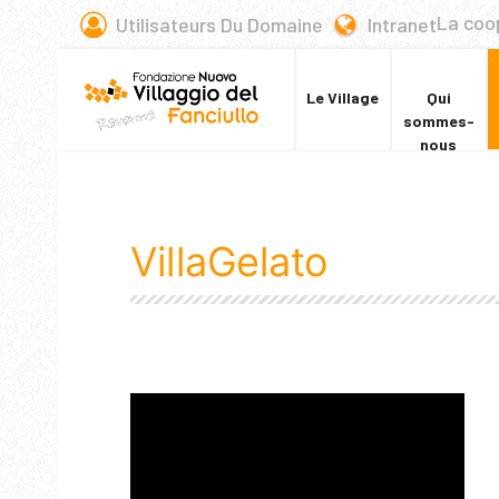
La coo
Utilisateurs Du Domaine
Intranet
Le Village
Qui
sommes-
nous
VillaGelato