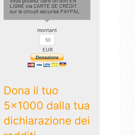
Vous pouvez faire un don EN
LIGNE via CARTE DE CRÉDIT
sur le circuit sécurisé PAYPAL
montant
EUR
Dona il tuo
5x1000 dalla tua
dichiarazione dei