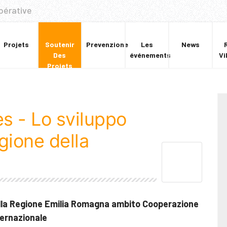
pérative
Projets
Soutenir
Prevenzione
Les
News
Des
événements
Vi
Projets
es - Lo sviluppo
egione della
della Regione Emilia Romagna ambito Cooperazione
ternazionale