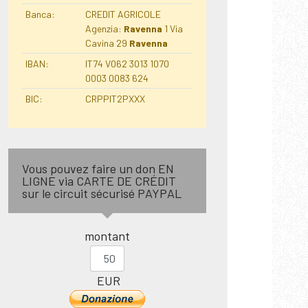
Banca:
CREDIT AGRICOLE
Agenzia:
Ravenna
1 Via
Cavina 29
Ravenna
IBAN:
IT74 V062 3013 1070
0003 0083 624
BIC:
CRPPIT2PXXX
Vous pouvez faire un don EN
LIGNE via CARTE DE CRÉDIT
sur le circuit sécurisé PAYPAL
montant
EUR