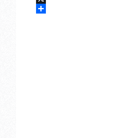
X
Share