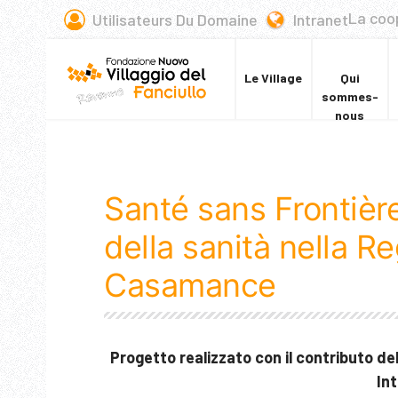
La coo
Utilisateurs Du Domaine
Intranet
Le Village
Qui
sommes-
nous
Santé sans Frontièr
della sanità nella R
Casamance
Progetto realizzato con il contributo 
In