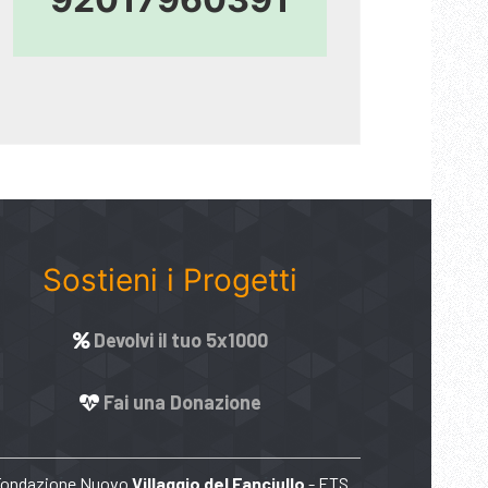
Sostieni i Progetti
Devolvi il tuo 5x1000
Fai una Donazione
Fondazione Nuovo
Villaggio del Fanciullo
- ETS