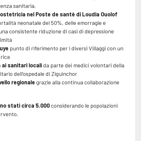
enza sanitaria.
ostetricia nel Poste de santè di Loudia Ouolof
rtalità neonatale del 50%, delle emorragie e
 una consistente riduzione di casi di depressione
timità
ouye
punto di riferimento per i diversi Villaggi con un
trica
i sanitari locali
da parte dei medici volontari della
tario dell’ospedale di Ziguinchor
vello regionale
grazie alla continua collaborazione
ono stati circa 5.000
considerando le popolazioni
tervento.