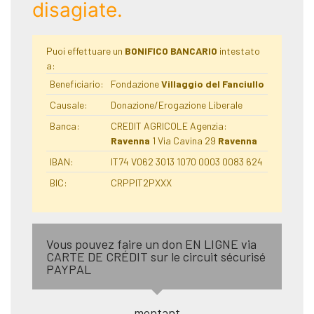
disagiate.
Puoi effettuare un
BONIFICO BANCARIO
intestato
a:
Beneficiario:
Fondazione
Villaggio del Fanciullo
Causale:
Donazione/Erogazione Liberale
Banca:
CREDIT AGRICOLE Agenzia:
Ravenna
1 Via Cavina 29
Ravenna
IBAN:
IT74 V062 3013 1070 0003 0083 624
BIC:
CRPPIT2PXXX
Vous pouvez faire un don EN LIGNE via
CARTE DE CRÉDIT sur le circuit sécurisé
PAYPAL
montant