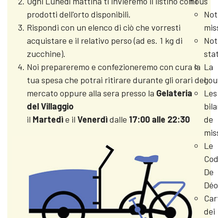
nous
Ogni Lunedì mattina ti invieremo il listino con i
Not
prodotti dell'orto disponibili.
mis
Rispondi con un elenco di ciò che vorresti
Not
acquistare e il relativo perso (ad es. 1 kg di
sta
zucchine).
La
Noi prepareremo e confezioneremo con cura la
gou
tua spesa che potrai ritirare durante gli orari del
Les
mercato oppure alla sera presso la
Gelateria
bil
del Villaggio
de
il
Martedì
e il
Venerdì
dalle
17:00 alle 22:30
mis
Le
Cod
De
Déo
Car
dei