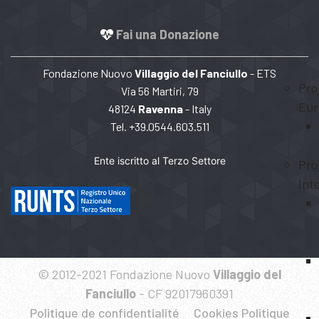
Fai una Donazione
Fondazione Nuovo
Villaggio del Fanciullo
- ETS
Pro
Via 56 Martiri, 79
Eur
48124
Ravenna
- Italy
Tel. +39.0544.603.511
Ente iscritto al Terzo Settore
Pro
Int
© 2012-2021 Fondazione Nuovo
Villaggio del
Fanciullo
- CF 92017960391
Politique de confidentialité
Cookies Politique