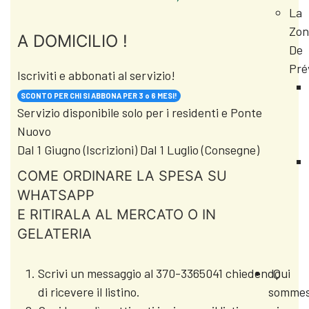
La
Zon
A DOMICILIO !
De
Pré
Iscriviti e abbonati al servizio!
SCONTO PER CHI SI ABBONA PER 3 o 6 MESI!
Servizio disponibile solo per i residenti e Ponte
Nuovo
Dal 1 Giugno (Iscrizioni) Dal 1 Luglio (Consegne)
COME ORDINARE LA SPESA SU
WHATSAPP
E RITIRALA AL MERCATO O IN
GELATERIA
Qui
Scrivi un messaggio al 370-3365041 chiedendo
somme
di ricevere il listino.