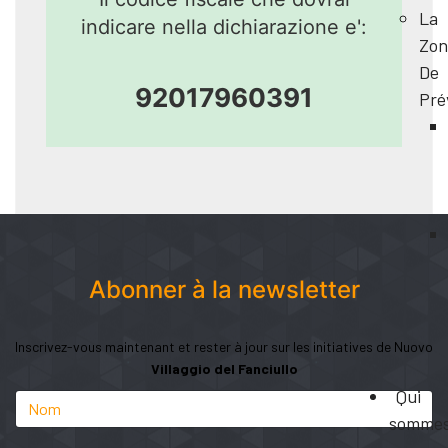
La
indicare nella dichiarazione e':
Zon
De
92017960391
Pré
Abonner à la newsletter
Inscrivez-vous maintenant et rester à jour sur les initiatives de Nuovo
Villaggio del Fanciullo
Qui
somme