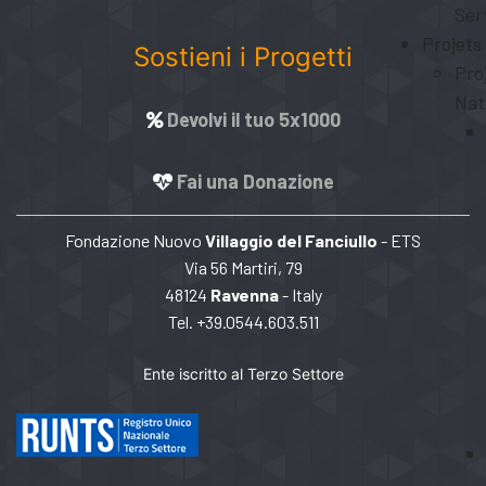
Ser
Projets
Sostieni i Progetti
Pro
Nat
Devolvi il tuo 5x1000
Fai una Donazione
Fondazione Nuovo
Villaggio del Fanciullo
- ETS
Via 56 Martiri, 79
48124
Ravenna
- Italy
Tel. +39.0544.603.511
Ente iscritto al Terzo Settore