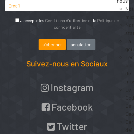
nous
Not
mis
J'accepte les
Conditions d'utilisation
et la
Politique de
Not
confidentialité
sta
La
gou
Les
Suivez-nous en Sociaux
bil
de
mis
Instagram
Le
Cod
Facebook
De
Déo
Car
Twitter
dei