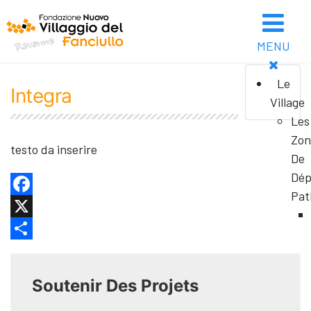
MENU
Le
Integra
Village
Les
Zon
testo da inserire
De
Dép
Pat
Facebook
X
Share
Soutenir Des Projets