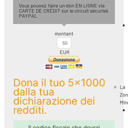
Vous pouvez faire un don EN LIGNE via
CARTE DE CRÉDIT sur le circuit sécurisé
PAYPAL
montant
EUR
Dona il tuo 5x1000
La
dalla tua
Zon
dichiarazione dei
Min
redditi.
Il codice fiscale che dovrai