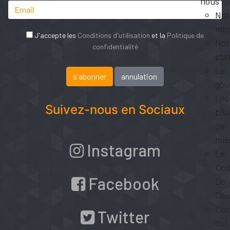
nous
Not
mis
J'accepte les
Conditions d'utilisation
et la
Politique de
Not
confidentialité
sta
La
gou
Les
Suivez-nous en Sociaux
bil
de
mis
Instagram
Le
Cod
Facebook
De
Déo
Car
Twitter
dei