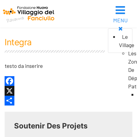
MENU
Le
Integra
Village
Les
Zon
testo da inserire
De
Dép
Pat
Facebook
X
Share
Soutenir Des Projets