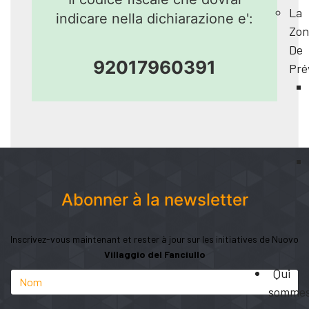
La
indicare nella dichiarazione e':
Zon
De
92017960391
Pré
Abonner à la newsletter
Inscrivez-vous maintenant et rester à jour sur les initiatives de Nuovo
Villaggio del Fanciullo
Qui
somme