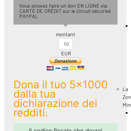
Vous pouvez faire un don EN LIGNE via
CARTE DE CRÉDIT sur le circuit sécurisé
PAYPAL
montant
EUR
Dona il tuo 5x1000
La
dalla tua
Zon
dichiarazione dei
Min
redditi.
Il codice fiscale che dovrai