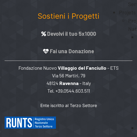
Ser
Projets
Sostieni i Progetti
Pro
Nat
Devolvi il tuo 5x1000
Fai una Donazione
Fondazione Nuovo
Villaggio del Fanciullo
- ETS
Via 56 Martiri, 79
48124
Ravenna
- Italy
Tel. +39.0544.603.511
Ente iscritto al Terzo Settore