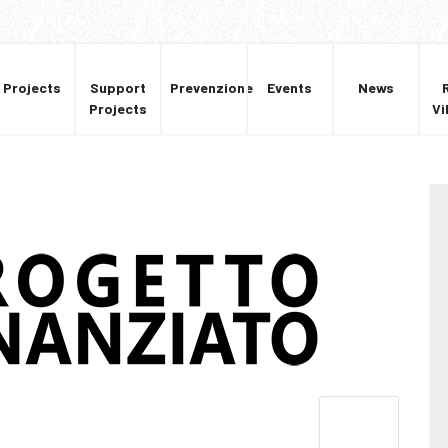
Projects
Support
Prevenzione
Events
News
Projects
Vi