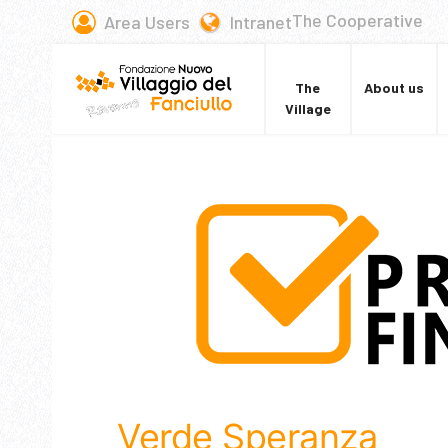
The Cooperative
Area Users
Intranet
The
About us
Village
Verde Speranza