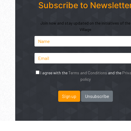
Subscribe to Newslette
Join now and stay updated on the initiatives of the
Village
I agree with the
Terms and Conditions
and the
Priv
policy