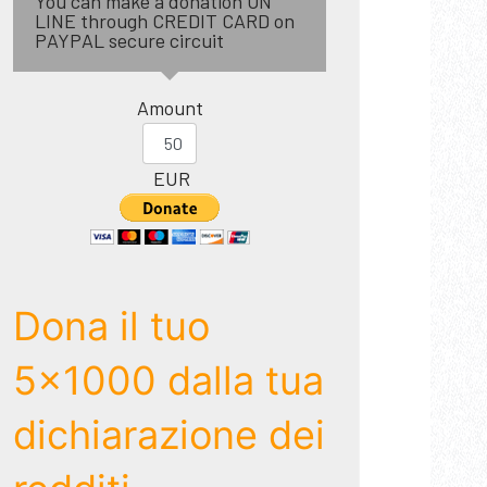
You can make a donation ON
LINE through CREDIT CARD on
PAYPAL secure circuit
Amount
EUR
Dona il tuo
5x1000 dalla tua
dichiarazione dei