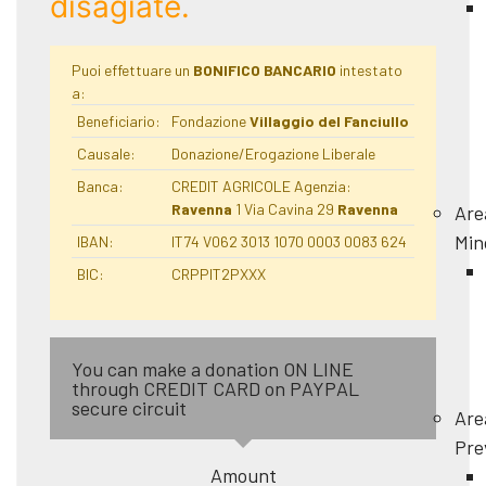
disagiate.
Puoi effettuare un
BONIFICO BANCARIO
intestato
a:
Beneficiario:
Fondazione
Villaggio del Fanciullo
Causale:
Donazione/Erogazione Liberale
Banca:
CREDIT AGRICOLE Agenzia:
Ravenna
1 Via Cavina 29
Ravenna
Are
Min
IBAN:
IT74 V062 3013 1070 0003 0083 624
BIC:
CRPPIT2PXXX
You can make a donation ON LINE
through CREDIT CARD on PAYPAL
secure circuit
Are
Pre
Amount