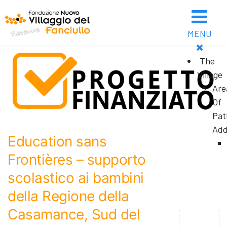
MENU
The
Village
Are
Of
Pat
Add
Education sans
Frontières – supporto
scolastico ai bambini
della Regione della
Casamance, Sud del