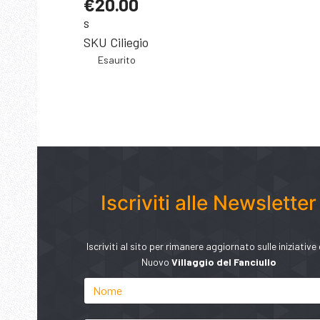
€20.00
s
SKU
Ciliegio
Esaurito
Iscriviti alle Newsletter
Iscriviti al sito per rimanere aggiornato sulle iniziative 
Nuovo
Villaggio del Fanciullo