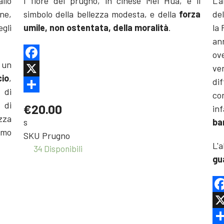
allo
l fiore del prugno, in cinese Mei Hua, è il
L'a
ne,
simbolo della bellezza modesta, e della
forza
del
gli
umile, non ostentata, della moralità
.
la 
ann
ove
 un
ve
Facebook
io
,
dif
X
 di
co
Share
 di
€20.00
inf
ezza
s
ba
imo
SKU
Prugno
L'a
34 Disponibili
gu
Fa
X