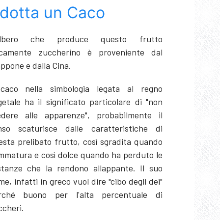
dotta un Caco
albero che produce questo frutto
ccamente zuccherino è proveniente dal
ppone e dalla Cina.
 caco nella simbologia legata al regno
etale ha il significato particolare di "non
edere alle apparenze", probabilmente il
nso scaturisce dalle caratteristiche di
esta prelibato frutto, così sgradita quando
immatura e così dolce quando ha perduto le
stanze che la rendono allappante. Il suo
e, infatti in greco vuol dire "cibo degli dei"
rché buono per l'alta percentuale di
ccheri.