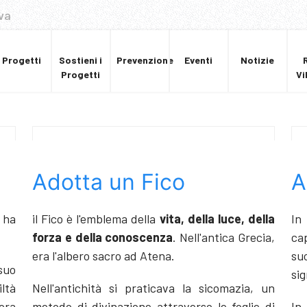
va
Progetti
Sostieni i
Prevenzione
Eventi
Notizie
Progetti
Vi
Adotta un Fico
A
 ha
il Fico è l'emblema della
vita, della luce, della
In
forza e della conoscenza
. Nell'antica Grecia,
ca
era l'albero sacro ad Atena.
su
suo
sig
iltà
Nell'antichità si praticava la sicomazia, un
cora
metodo di divinazione attraverso le foglie di
In