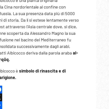
lbicocco è una pianta originaria
la Cina nordorientale al confine con
Russia. La sua presenza data più di 5000
i di storia. Da lì si estese lentamente verso
st attraverso l'Asia centrale dove, si dice,
nne scoperta da Alessandro Magno la sua
fusione nel bacino del Mediterraneo fu
nsolidata successivamente dagli arabi,
atti Albicocco deriva dalla parola araba
al-
rqūq.
lbicocco è
simbolo di rinascita e di
arigione.
cebook