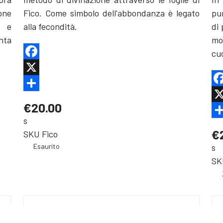
one
Fico. Come simbolo dell'abbondanza è legato
pu
i e
alla fecondità.
di
anta
mo
cuo
Facebook
X
Fa
Share
€20.00
X
s
Sh
€
SKU
Fico
Esaurito
s
SK