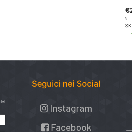
Sh
€
s
SK
Seguici nei Social
del
Instagram
Facebook