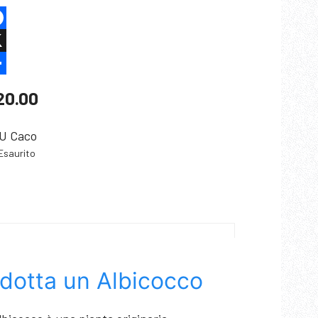
cebook
are
20.00
U
Caco
Esaurito
dotta un Albicocco