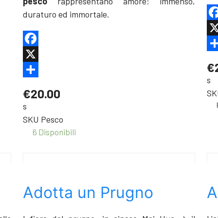
pesco
rappresentano amore: immenso,
duraturo ed immortale.
Fa
X
Facebook
Sh
€
X
s
Share
€20.00
SK
s
SKU
Pesco
6 Disponibili
Adotta un Prugno
A