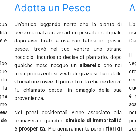
Adotta un Pesco
A
 sua
Un’antica leggenda narra che la pianta di
L'
lità
pesco sia nata grazie ad un pescatore, il quale
ri
e e
dopo aver tirato a riva con fatica un grosso
Gia
pesce, trovò nel suo ventre uno strano
Il
nocciolo, incuriosito decise di piantarlo, dopo
ibo
veg
qualche mese nacque un
alberello
che nei
 sue
cr
mesi primaverili si vesti di graziosi fiori dalle
ato
se
sfumature rosee. Il primo frutto che ne derivò
la
qu
fu chiamato pesca, in omaggio della sua
gna
è 
provenienza.
lmo
so
ew
Nei paesi occidentali viene associato alla
nom
nde
primavera e quindi è
simbolo di immortalità
pe
e prosperità
, Più generalmente però i
fiori di
zu