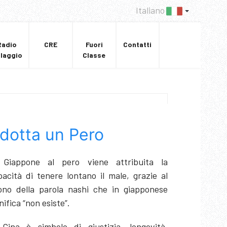
Italiano
Radio
CRE
Fuori
Contatti
llaggio
Classe
dotta un Pero
 Giappone al pero viene attribuita la
pacità di tenere lontano il male, grazie al
ono della parola nashi che in giapponese
nifica “non esiste”.
 Cina è simbolo di giustizia, longevità,