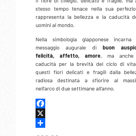
Il fiore di ciliegio, delicato e fragile, ma 
stesso tempo tenace nella sua perfezio
rappresenta la bellezza e la caducità de
uomini al mondo.
Nella simbologia giapponese incarna
messaggio augurale di
buon auspic
felicità, affetto, amore
, ma anche
caducità per la brevità del ciclo di vita
questi fiori delicati e fragili dalla bell
radiosa destinata a sfiorire al mass
nell’arco di due settimane all’anno.
Facebook
X
Share