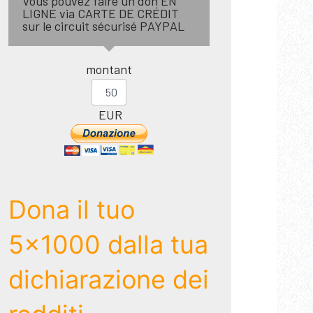
Vous pouvez faire un don EN
LIGNE via CARTE DE CRÉDIT
sur le circuit sécurisé PAYPAL
montant
EUR
Dona il tuo
5x1000 dalla tua
dichiarazione dei