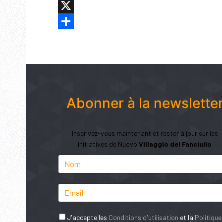
Facebook
X
Share
Abonner à la newslette
Inscrivez-vous maintenant et rester à jour sur les
initiatives de Nuovo
Villaggio del Fanciullo
J'accepte les
Conditions d'utilisation
et la
Politique