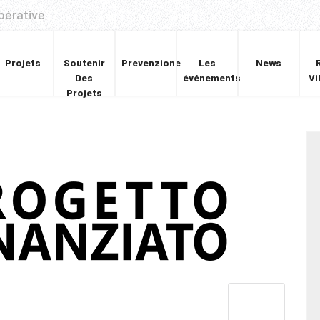
pérative
Projets
Soutenir
Prevenzione
Les
News
Des
événements
Vi
Projets