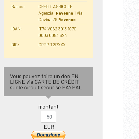
Banca:
CREDIT AGRICOLE
Agenzia:
Ravenna
1 Via
Cavina 29
Ravenna
IBAN:
IT74 V062 3013 1070
0003 0083 624
BIC:
CRPPIT2PXXX
Vous pouvez faire un don EN
LIGNE via CARTE DE CRÉDIT
sur le circuit sécurisé PAYPAL
montant
EUR