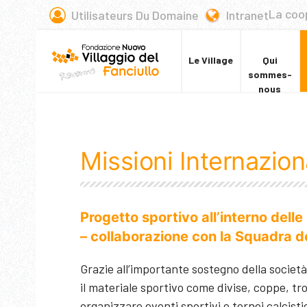
La coo
Utilisateurs Du Domaine
Intranet
Le Village
Qui
sommes-
nous
Missioni Internazion
Progetto sportivo all’interno delle
– collaborazione con la Squadra d
Grazie all’importante sostegno della societ
il materiale sportivo come divise, coppe, tro
organizzare eventi sportivi e tornei calcistici