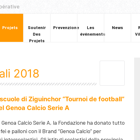
pérative
Projets
Soutenir
Prevenzione
Les
News
Des
événements
Vi
Projets
ali 2018
 scuole di Ziguinchor “Tournoi de football”
el Genoa Calcio Serie A
à Genoa Calcio Serie A, la Fondazione ha donato tutto
fei e palloni con il Brand “Genoa Calcio” per
 interscolastici. Gli istituti scolastici della provincia