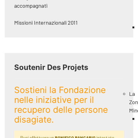
accompagnati
Missioni Internazionali 2011
Soutenir Des Projets
Sostieni la Fondazione
La
nelle iniziative per il
Zon
recupero delle persone
Min
disagiate.
Puoi effettuare un
BONIFICO BANCARIO
intestato