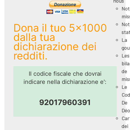
nous
Not
mis
Not
Dona il tuo 5x1000
sta
dalla tua
La
dichiarazione dei
gou
redditi.
Les
bil
de
Il codice fiscale che dovrai
mis
indicare nella dichiarazione e':
Le
Cod
92017960391
De
Déo
Car
dei