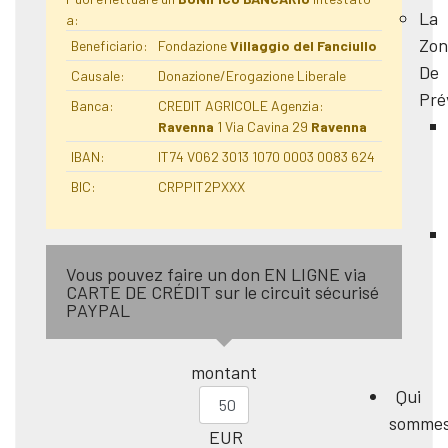
La
a:
Zon
Beneficiario:
Fondazione
Villaggio del Fanciullo
De
Causale:
Donazione/Erogazione Liberale
Pré
Banca:
CREDIT AGRICOLE Agenzia:
Ravenna
1 Via Cavina 29
Ravenna
IBAN:
IT74 V062 3013 1070 0003 0083 624
BIC:
CRPPIT2PXXX
Vous pouvez faire un don EN LIGNE via
CARTE DE CRÉDIT sur le circuit sécurisé
PAYPAL
montant
Qui
somme
EUR