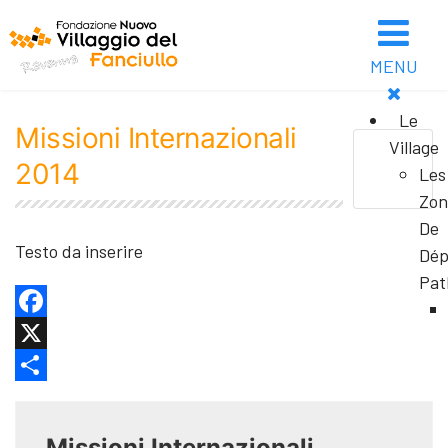
MENU
Le
Missioni Internazionali
Village
2014
Les
Zon
De
Testo da inserire
Dép
Pat
Facebook
X
Share
Missioni Internazionali