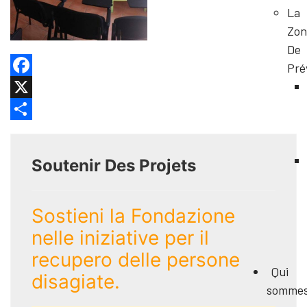
La
Zon
De
Pré
Facebook
X
Share
Soutenir Des Projets
Sostieni la Fondazione
nelle iniziative per il
recupero delle persone
Qui
disagiate.
somme