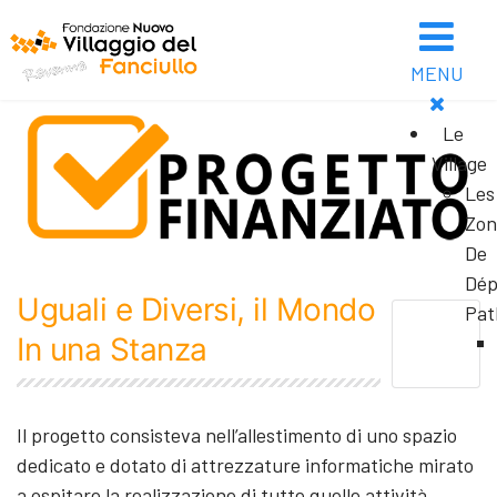
MENU
Le
Village
Les
Zon
De
Dép
Uguali e Diversi, il Mondo
Pat
In una Stanza
Il progetto consisteva nell’allestimento di uno spazio
dedicato e dotato di attrezzature informatiche mirato
a ospitare la realizzazione di tutte quelle attività