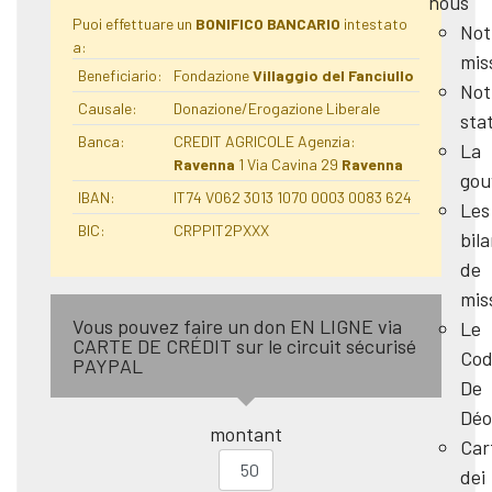
nous
Puoi effettuare un
BONIFICO BANCARIO
intestato
Not
a:
mis
Beneficiario:
Fondazione
Villaggio del Fanciullo
Not
Causale:
Donazione/Erogazione Liberale
sta
Banca:
CREDIT AGRICOLE Agenzia:
La
Ravenna
1 Via Cavina 29
Ravenna
gou
IBAN:
IT74 V062 3013 1070 0003 0083 624
Les
BIC:
CRPPIT2PXXX
bil
de
mis
Vous pouvez faire un don EN LIGNE via
Le
CARTE DE CRÉDIT sur le circuit sécurisé
Cod
PAYPAL
De
Déo
montant
Car
dei