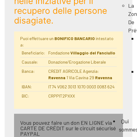
nelle iniziative per il
La
recupero delle persone
Zon
disagiate.
De
Pré
Puoi effettuare un
BONIFICO BANCARIO
intestato
a:
Beneficiario:
Fondazione
Villaggio del Fanciullo
Causale:
Donazione/Erogazione Liberale
Banca:
CREDIT AGRICOLE Agenzia:
Ravenna
1 Via Cavina 29
Ravenna
IBAN:
IT74 V062 3013 1070 0003 0083 624
BIC:
CRPPIT2PXXX
Qui
Vous pouvez faire un don EN LIGNE via
CARTE DE CRÉDIT sur le circuit sécurisé
somme
PAYPAL