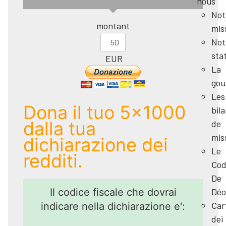
nous
Not
montant
mis
Not
sta
EUR
La
gou
Les
Dona il tuo 5x1000
bil
dalla tua
de
mis
dichiarazione dei
Le
redditi.
Cod
De
Déo
Il codice fiscale che dovrai
Car
indicare nella dichiarazione e':
dei