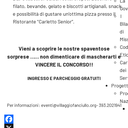
La
filato, bevande, gelato e biscotti artigianali, snack
Gov
e possibilità di gustare un’ottima pizza presso il
I
Ristorante “Carletto Senior”.
Bila
di
Mis
Cod
Vieni a scoprire le nostre spaventose
Eti
sorprese …… non dimenticare di mascherarti e
Car
VINCERE IL CONCORSO!!
dei
Ser
INGRESSO E PARCHEGGIO GRATUITI
Progett
Pro
Naz
Per informazioni: eventi@villaggiofanciullo.org- 393.2021941