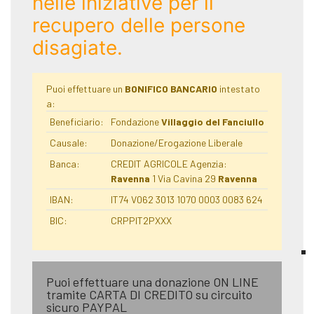
nelle iniziative per il
recupero delle persone
disagiate.
Puoi effettuare un
BONIFICO BANCARIO
intestato
a:
Beneficiario:
Fondazione
Villaggio del Fanciullo
Causale:
Donazione/Erogazione Liberale
Banca:
CREDIT AGRICOLE Agenzia:
Ravenna
1 Via Cavina 29
Ravenna
IBAN:
IT74 V062 3013 1070 0003 0083 624
BIC:
CRPPIT2PXXX
Puoi effettuare una donazione ON LINE
tramite CARTA DI CREDITO su circuito
sicuro PAYPAL