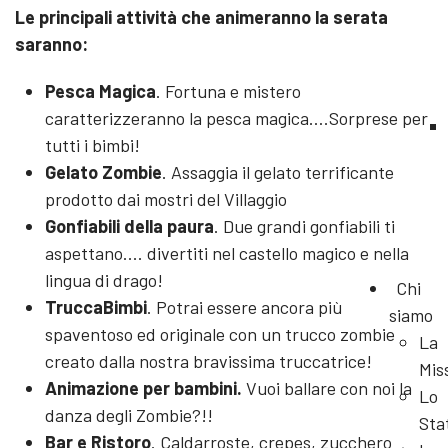
Le principali attività che animeranno la serata
saranno:
Pesca Magica
. Fortuna e mistero
caratterizzeranno la pesca magica….Sorprese per
tutti i bimbi!
Gelato Zombie
. Assaggia il gelato terrificante
prodotto dai mostri del Villaggio
Gonfiabili della paura
. Due grandi gonfiabili ti
aspettano.... divertiti nel castello magico e nella
lingua di drago!
Chi
TruccaBimbi
. Potrai essere ancora più
siamo
spaventoso ed originale con un trucco zombie
La
creato dalla nostra bravissima truccatrice!
Mis
Animazione per bambini.
Vuoi ballare con noi la
Lo
danza degli Zombie?!!
Sta
Bar e Ristoro
. Caldarroste, crepes, zucchero